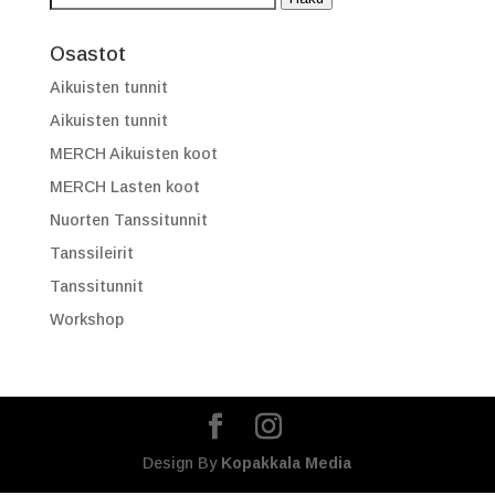
Osastot
Aikuisten tunnit
Aikuisten tunnit
MERCH Aikuisten koot
MERCH Lasten koot
Nuorten Tanssitunnit
Tanssileirit
Tanssitunnit
Workshop
Design By
Kopakkala Media