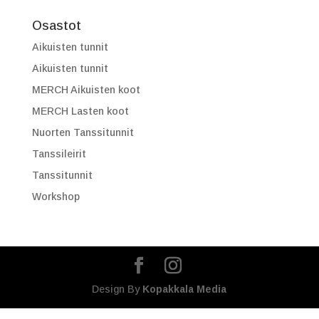
Osastot
Aikuisten tunnit
Aikuisten tunnit
MERCH Aikuisten koot
MERCH Lasten koot
Nuorten Tanssitunnit
Tanssileirit
Tanssitunnit
Workshop
Design By
Kopakkala Media