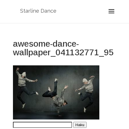
Starline Dance
awesome-dance-
wallpaper_041132771_95
Etsi:
Haku