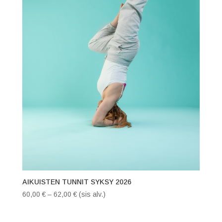
AIKUISTEN TUNNIT SYKSY 2026
Hintaluokka:
60,00
€
–
62,00
€
(sis alv.)
60,00 €
-