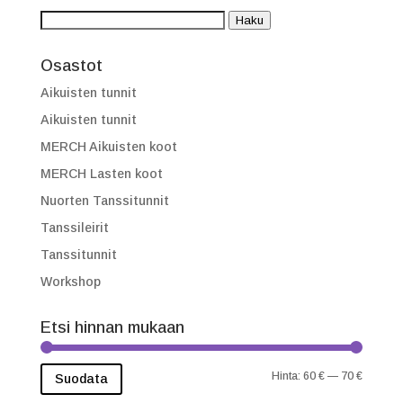
62,00 €
Etsi:
Haku
Osastot
Aikuisten tunnit
Aikuisten tunnit
MERCH Aikuisten koot
MERCH Lasten koot
Nuorten Tanssitunnit
Tanssileirit
Tanssitunnit
Workshop
Etsi hinnan mukaan
Minimih
Maksimi
Hinta:
60 €
—
70 €
Suodata